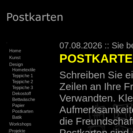
.
07.08.2026 :: Sie b
Home
POSTKART
Kunst
Design
Hometextile
Schreiben Sie e
Teppiche 1
Teppiche 2
Zeilen an Ihre 
Teppiche 3
Dekostoff
Verwandten. Kle
Bettwäsche
Papier
Aufmerksamkeit
Postkarten
Batik
die Freundschaft
Workshops
Postkarten sind
Projekte