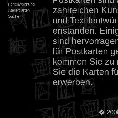
Ferienwohnung
zahlreichen Ku
Ateliergarten
Suche
und Textilentwür
enstanden. Einig
sind hervorrage
für Postkarten g
kommen Sie zu 
Sie die Karten f
erwerben.
� 2008