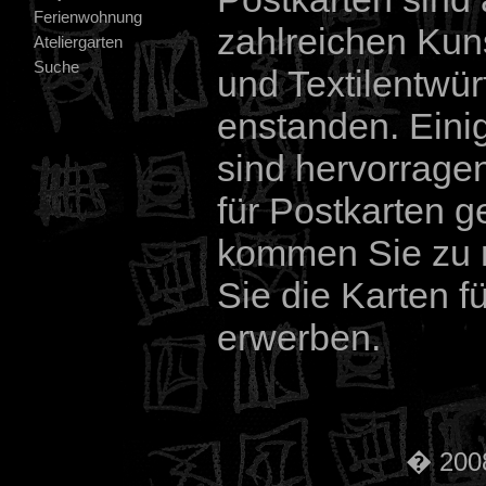
Ferienwohnung
zahlreichen Ku
Ateliergarten
Suche
und Textilentwür
enstanden. Einig
sind hervorrage
für Postkarten g
kommen Sie zu 
Sie die Karten f
erwerben.
� 2008