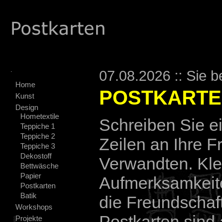
.
07.08.2026 :: Sie b
Home
POSTKART
Kunst
Design
Hometextile
Schreiben Sie e
Teppiche 1
Teppiche 2
Zeilen an Ihre 
Teppiche 3
Dekostoff
Verwandten. Kle
Bettwäsche
Papier
Aufmerksamkeit
Postkarten
Batik
die Freundschaft
Workshops
Postkarten sind
Projekte