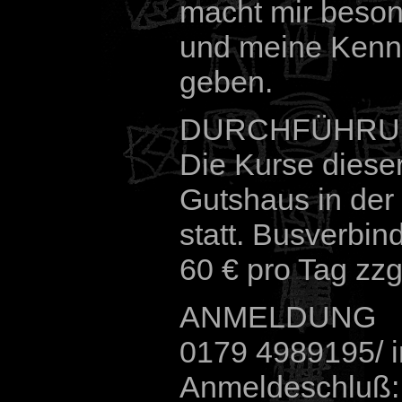
macht mir beson
und meine Kennt
geben.
DURCHFÜHRU
Die Kurse dieser
Gutshaus in der
statt. Busverbin
60 € pro Tag zzg
ANMELDUNG
0179 4989195/ i
Anmeldeschluß: