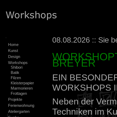
.
08.08.2026 :: Sie b
Home
Kunst
WORKSHOPT
Design
BREYER
Workshops
Shibori
Batik
EIN BESONDER
Filzen
Kleisterpapier
WORKSHOPS 
Marmorieren
Frottagen
Neben der Vermi
Projekte
Ferienwohnung
Techniken im Ku
Ateliergarten