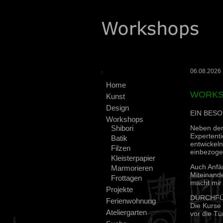
.
06.08.2026 :
Home
WORKS
Kunst
Design
EIN BES
Workshops
Shibori
Neben der 
Expertent
Batik
entwickeln
Filzen
einbezoge
Kleisterpapier
Auch Anfän
Marmorieren
Miteinand
Frottagen
macht mir
Projekte
DURCHF
Ferienwohnung
Die Kurse 
Ateliergarten
vor die Tü