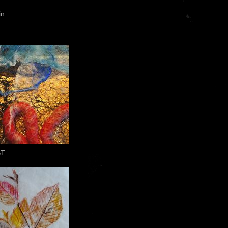
in
ST