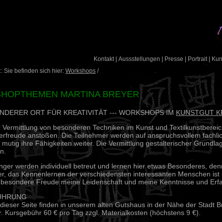
Kontakt
|
Aussstellungen
|
Presse
|
Portrait
|
Ku
: Sie befinden sich hier:
Workshops
/
HOPTHEMEN MARTINA BREYER
ONDERER ORT FÜR KREATIVITÄT --- WORKSHOPS IM
KUNSTGUT K
Vermittlung von besonderen Techniken im Kunst und Textilkunstbereich
ierfreude anstoßen. Die Teilnehmer werden auf anspruchsvollem fachl
 mutig ihre Fähigkeiten weiter. Die Vermittlung gestalterischer Grundla
n.
ger werden individuell betreut und lernen hier etwas Besonderes, denn
er, das Kennenlernen der verschiedensten interessanten Menschen ist
 besondere Freude meine Leidenschaft und meine Kenntnisse und Erfa
ÜHRUNG
dieser Seite finden in unserem alten Gutshaus in der Nähe der Stadt
B
r. Kursgebühr 60 € pro Tag zzgl. Materialkosten (höchstens 9 €).