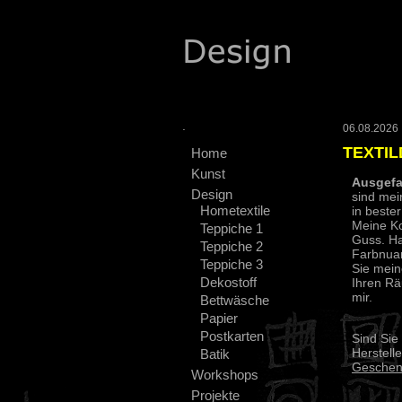
.
06.08.2026 :
TEXTIL
Home
Kunst
Ausgefa
Design
sind mei
Hometextile
in bester
Meine Ko
Teppiche 1
Guss. Ha
Teppiche 2
Farbnuan
Teppiche 3
Sie mei
Dekostoff
Ihren Rä
mir.
Bettwäsche
Papier
Postkarten
Sind Sie
Herstell
Batik
Geschen
Workshops
Projekte