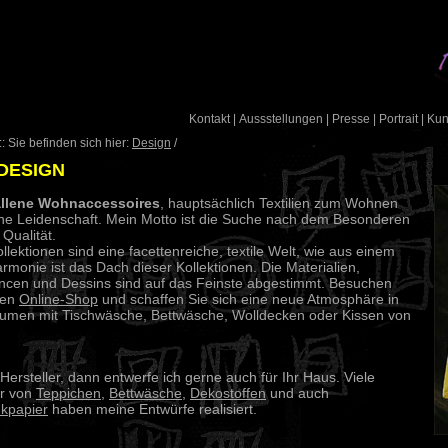
Kontakt
|
Aussstellungen
|
Presse
|
Portrait
|
Ku
: Sie befinden sich hier:
Design
/
DESIGN
llene Wohnaccessoires
, hauptsächlich Textilien zum Wohnen
ne Leidenschaft. Mein Motto ist die Suche nach dem Besonderen
 Qualität.
llektionen sind eine facettenreiche, textile Welt, wie aus einem
rmonie ist das Dach dieser Kollektionen. Die Materialien,
cen und Dessins sind auf das Feinste abgestimmt. Besuchen
nen
Online-Shop
und schaffen Sie sich eine neue Atmosphäre in
umen mit Tischwäsche, Bettwäsche, Wolldecken oder Kissen von
 Hersteller, dann entwerfe ich gerne auch für Ihr Haus. Viele
er von
Teppichen
,
Bettwäsche
,
Dekostoffen
und auch
kpapier
haben meine Entwürfe realisiert.