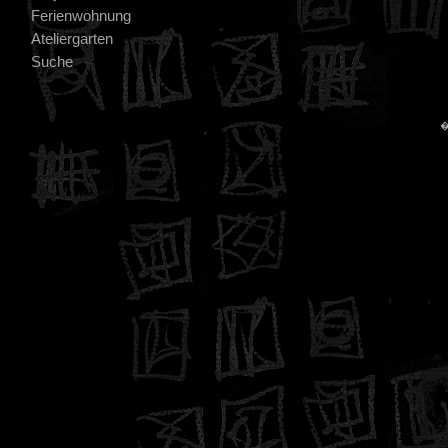
Ferienwohnung
Ateliergarten
Suche
�