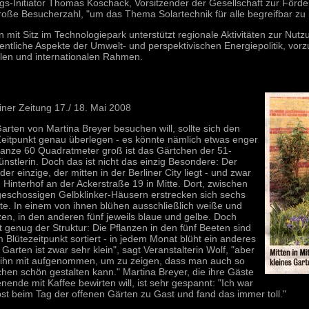
gs-Initiator Thomas Koschack, Vorsitzender der Gesellschaft zur Förde
roße Besucherzahl, "um das Thema Solartechnik für alle begreifbar zu
n mit Sitz im Technologiepark unterstützt regionale Aktivitäten zur Nu
ntliche Aspekte der Umwelt- und perspektivischen Energiepolitik, vor
alen und internationalen Rahmen.
iner Zeitung 17./ 18. Mai 2008
rten von Martina Breyer besuchen will, sollte sich den
eitpunkt genau überlegen - es könnte nämlich etwas enger
anze 60 Quadratmeter groß ist das Gärtchen der 51-
ünstlerin. Doch das ist nicht das einzig Besondere: Der
der einzige, der mitten in der Berliner City liegt - und zwar
 Hinterhof an der Ackerstraße 19 in Mitte. Dort, zwischen
geschossigen Gelbklinker-Häusern erstrecken sich sechs
te. In einem von ihnen blühen ausschließlich weiße und
zen, in den anderen fünf jeweils blaue und gelbe. Doch
t genug der Struktur: Die Pflanzen in den fünf Beeten sind
 Blütezeitpunkt sortiert - in jedem Monat blüht ein anderes
 Garten ist zwar sehr klein", sagt Veranstalterin Wolf, "aber
 ihn mit aufgenommen, um zu zeigen, dass man auch so
chen schön gestalten kann." Martina Breyer, die ihre Gäste
nde mit Kaffee bewirten will, ist sehr gespannt: "Ich war
bst beim Tag der offenen Gärten zu Gast und fand das immer toll."