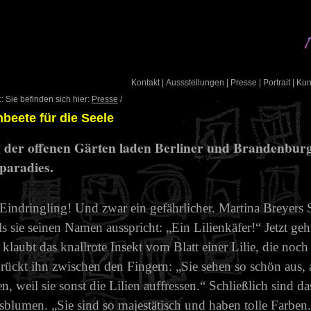
Kontakt
|
Aussstellungen
|
Presse
|
Portrait
|
Ku
: Sie befinden sich hier:
Presse
/
beete für die Seele
der offenen Gärten laden Berliner und Brandenburge
paradies.
Eindringling! Und zwar ein gefährlicher. Martina Breyers 
 als sie seinen Namen ausspricht: „Ein Lilienkäfer!“ Jetzt g
 klaubt das knallrote Insekt vom Blatt einer Lilie, die noch
rückt ihn zwischen den Fingern: „Sie sehen so schön aus,
n, weil sie sonst die Lilien auffressen.“ Schließlich sind d
sblumen. „Sie sind so majestätisch und haben tolle Farben.