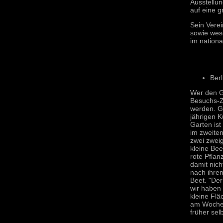
Ausstellun
auf eine g
Sein Verei
sowie wese
im nation
Berl
Wer den Ga
Besuchs-Z
werden. G
jährigen K
Garten ist 
im zweiten
zwei zwei
kleine Bee
rote Pflan
damit nich
nach ihrem
Beet. "Der
wir haben
kleine Flä
am Wochene
früher sel