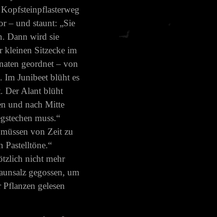
 Kopfsteinpflasterweg
or – und staunt: „Sie
n. Dann wird sie
r kleinen Sitzecke im
onaten geordnet – von
. Im Junibeet blüht es
. Der Alant blüht
ben und nach Mitte
egstechen muss.“
n müssen von Zeit zu
 Pastelltöne.“
ötzlich nicht mehr
Alaunsalz gegossen, um
r Pflanzen gelesen