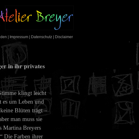
nden
|
Impressum
|
Datenschutz
|
Disclaimer
r in ihr privates
Stimme klingt leicht
eht es um Leben und
 keine Blüten trägt –
 aber man muss sie
as Martina Breyers
“ Die Farben ihrer