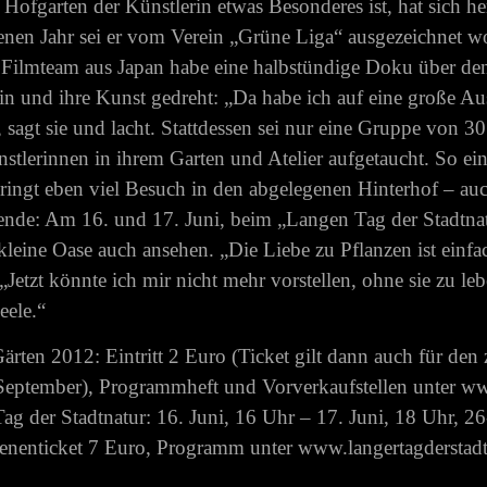
 Hofgarten der Künstlerin etwas Besonderes ist, hat sich 
nen Jahr sei er vom Verein „Grüne Liga“ ausgezeichnet wo
Filmteam aus Japan habe eine halbstündige Doku über den
in und ihre Kunst gedreht: „Da habe ich auf eine große Au
, sagt sie und lacht. Stattdessen sei nur eine Gruppe von 3
nstlerinnen in ihrem Garten und Atelier aufgetaucht. So ei
ringt eben viel Besuch in den abgelegenen Hinterhof – au
nde: Am 16. und 17. Juni, beim „Langen Tag der Stadtna
kleine Oase auch ansehen. „Die Liebe zu Pflanzen ist ein
. „Jetzt könnte ich mir nicht mehr vorstellen, ohne sie zu le
eele.“
ärten 2012: Eintritt 2 Euro (Ticket gilt dann auch für de
September), Programmheft und Vorverkaufstellen unter w
ag der Stadtnatur: 16. Juni, 16 Uhr – 17. Juni, 18 Uhr, 2
nenticket 7 Euro, Programm unter www.langertagderstadt