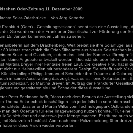
kischen Oder-Zeitung 11. Dezember 2009
dachte Solar-Oderbrücke Von Jörg Kotterba
t Frankfurt (Oder) - Gestaltungsvisionen" nennt sich eine Ausstellung,
urde. Sie wurde von der Frankfurter Gesellschaft zur Förderung der Sola
zum 15. Januar kommenden Jahres zu sehen.
nanbeterin auf dem Drachenberg. Weit breitet sie ihre Solarflügel aus
 80 Meter streckt sich die Oder-Silhouette aus blauen Solarflächen i
t einem Solar- und Glasdach, in dem das Licht der Sonne vielförmig ref
ten kleine Angebote entwickelt werden - Buchstände oder Informations
sst Martina Breyer ihrer Fantasie freien Lauf. Die kreative Frau hat in de
ort nicht nur Heimtextilien mit besonderem Design.Sie schafft auch Visi
r Künstlerkollege Philipp-Immanuel Schneider ihre Träume auf Colorpap
auch in seiner Ausstrahlung das zeigt, was es ist - eine Solarstadt mi
tumspotenzial", so Martina Breyer. Im Auftrag der Frankfurter Gesellsc
ienutzung gestalteten sie und Schneider diese Ausstellung.
eter Peter Edelmann hofft, "dass nach dem Besuch der Ausstellung si
n Thema Solartechnik beschäftigen. Ich jedenfalls bin sehr überrasch
berichtete, dass er und Martin Wilke vom Technologiepark Ostbranden
e man den Oderturm für eine Imagewerbung nutzen könnte. "Für eine K
en ließe sich dort und anderswo jede Menge machen. Er träume auch v
e, mit Solarzellen bestückt. Aber nach einer Polizeimeldung über drei z
r habe er diese Vision wieder verworfen.