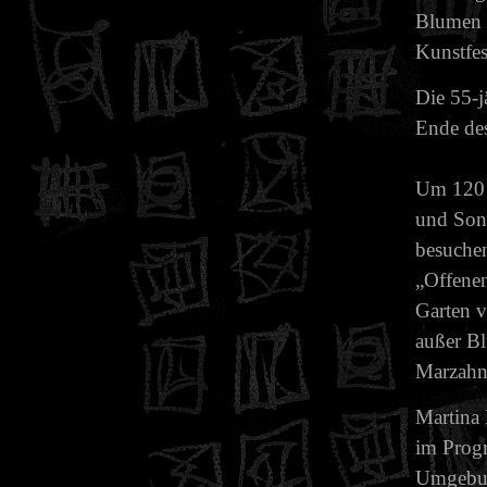
Blumen i
Kunstfest
Die 55-j
Ende des
Um 120 v
und Sonn
besuchen
„Offenen
Garten v
außer Bl
Marzahn 
Martina 
im Progr
Umgebung