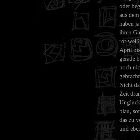
oder beg
aus dem 
haben ja
ihren Gä
rot-weiß
April bi
gerade b
noch nic
gebracht
Nicht da
Zeit dra
Unglückl
blau, so
das zu v
und eben