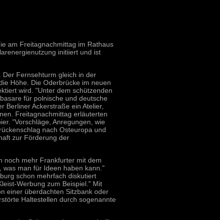
 die am Freitagnachmittag im Rathaus
renergienutzung initiiert und ist
. Der Fernsehturm gleich in der
n die Höhe. Die Oderbrücke im neuen
lektiert wird. "Unter dem schützenden
basare für polnische und deutsche
r Berliner Ackerstraße ein Atelier,
onen. Freitagnachmittag erläuterten
ier. "Vorschläge, Anregungen, wie
t Brückenschlag nach Osteuropa und
haft zur Förderung der
ch noch mehr Frankfurter mit dem
t, was man für Ideen haben kann."
burg schon mehrfach diskutiert
leist-Werbung zum Beispiel." Mit
on einer überdachten Sitzbank oder
erstörte Haltestellen durch sogenannte