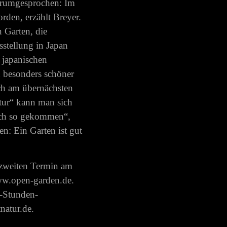
herumgesprochen: Im
rden, erzählt Breyer.
 Garten, die
sstellung in Japan
0 japanischen
n besonders schöner
ch am übernächsten
tur“ kann man sich
fach so gekommen“,
ben: Ein Garten ist gut
n zweiten Termin am
ww.open-garden.de.
6-Stunden-
natur.de.