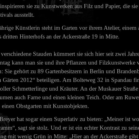
nspirieren sie zu Kunstwerken aus Filz und Papier, die sie 
ivals ausstellt.
ährige Künstlerin steht im Garten vor ihrem Atelier, einem
 dritten Hinterhofs an der Ackerstraße 19 in Mitte.
erschiedene Stauden kümmert sie sich hier seit zwei Ja
tag kann man sie und ihre Pflanzen und Filzkunstwerke 
: Sie gehört zu 89 Gartenbesitzern in Berlin und Brandenb
 Gärten 2012“ beteiligen. Am Bolteweg 32 in Spandau fi
oller Schmetterlinge und Kräuter. An der Muskauer Straße
umen auch Farne und einen kleinen Teich. Oder am Ruwer
einen Obstgarten mit Kunstobjekten.
Breyer hat sogar einen Superlativ zu bieten: „Meiner ist wo
amm“, sagt sie stolz. Und er ist ein echter Kontrast zu sein
 mit wenig Grün in Mitte: „Hier an der Ackerstraße gib