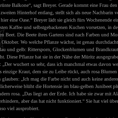
rünte Balkone“, sagt Breyer. Gerade kommt eine Frau den
zweiten Hinterhof entlang, stellt sich als neue Nachbarin v
 hier eine Oase.“ Breyer lädt sie gleich fürs Wochenende ei
sten Kaffee und selbstgebackenen Kuchen vorsetzen, in de
en Beet. Die Beete ihres Gartens sind nach Farben und M
s Oktober. Wo welche Pflanze wächst, ist genau durchdacht
lau und gelb: Rittersporn, Glockenblumen und Brandkraut
ht. Diese Pflanze hat sie in der Nähe der Müritz ausgegra
: „Der wuchert so sehr, dass ich manchmal etwas davon w
s einzige Kraut, dem sie zu Leibe rückt, auch rosa Blume
n glauben: „Ich mag die Farbe nicht und auch keine anderen
icherweise blüht die Hortensie im blau-gelben Junibeet pl
ndern rosa. „Das liegt an der Erde. Ich habe sie zwar mit 
erhindern, aber das hat nicht funktioniert.“ Sie hat viel übe
so viel ausprobiert.