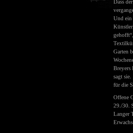
Dass der
vergange
Und ein 
Künstler
gehofft“
Textilkü
Garten b
Wochene
Breyers 
sagt sie
für die S
Offene G
29./30. 
Langer T
Erwachse