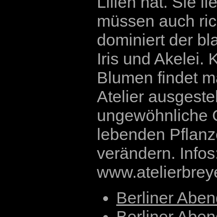
Lilien hat. Sie l
müssen auch ri
dominiert der bl
Iris und Akelei.
Blumen findet ma
Atelier ausgestel
ungewöhnliche O
lebenden Pflanze
verändern. Infos
www.atelierbrey
Berliner Abe
Berliner Abe