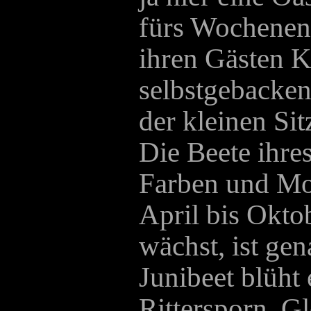
fürs Wochenend
ihren Gästen K
selbstgebacken
der kleinen Si
Die Beete ihre
Farben und Mo
April bis Okto
wächst, ist ge
Junibeet blüht 
Rittersporn, 