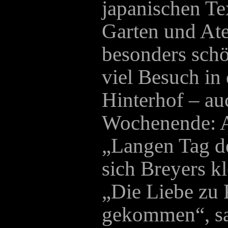
japanischen Te
Garten und Ate
besonders schö
viel Besuch in
Hinterhof – a
Wochenende: A
„Langen Tag d
sich Breyers k
„Die Liebe zu P
gekommen“, sag