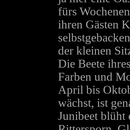
fürs Wochenend
ihren Gästen K
selbstgebacken
der kleinen Si
Die Beete ihre
Farben und Mo
April bis Okto
wächst, ist ge
Junibeet blüht 
Rittersporn, 