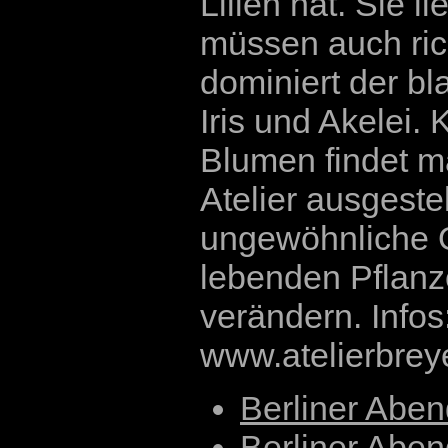
Lilien hat. Sie l
müssen auch ri
dominiert der bl
Iris und Akelei.
Blumen findet ma
Atelier ausgestel
ungewöhnliche O
lebenden Pflanze
verändern. Infos
www.atelierbrey
Berliner Abe
Berliner Abe