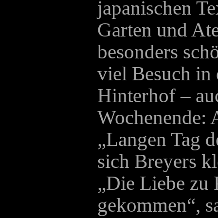
japanischen Te
Garten und Ate
besonders schö
viel Besuch in
Hinterhof – a
Wochenende: A
„Langen Tag d
sich Breyers k
„Die Liebe zu P
gekommen“, sag