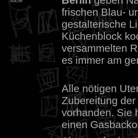
Berlin
geben Nat
Suche
frischen Blau- u
gestalterische 
Küchenblock koc
versammelten Ru
es immer am gem
Alle nötigen Uten
Zubereitung der 
vorhanden. Sie 
einen Gasbackof