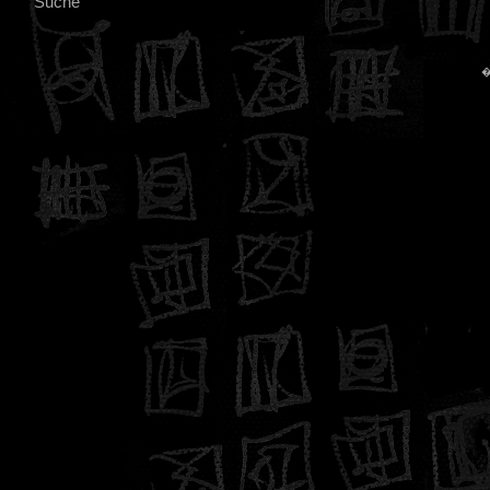
Suche
�