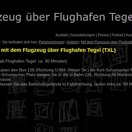
Kontakt
|
Aussstellungen
|
Presse
|
Portrait
|
Ku
: Sie befinden sich hier:
Ferienwohnung
/
Anfahrt
/
Mit dem Flugzeug über Flughaf
 mit dem Flugzeug über Flughafen Tegel (TXL)
 ab Flughafen Tegel: ca. 30 Minuten)
utzen den Bus 128 (Richtung U-Bhf. Osloer Str.) bis Kurt-Schumacher P
-Schumacher Platz steigen Sie in die U-Bahn (U6, Richtung Alt Marien
trasse.
rlassen Sie das Bahnhofsgelände in Fahrtrichtung, laufen links ca. 50 Met