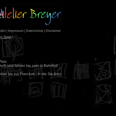
nden
|
Impressum
|
Datenschutz
|
Disclaimer
en Tegel
/
latz
dorf) und fahren bis zum U-Bahnhof
er bis zur Planckstr., in die Sie links