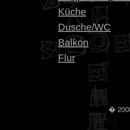
Küche
Dusche/WC
Balkon
Flur
� 2008