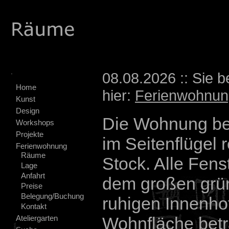
.
08.08.2026 :: Sie b
Home
hier:
Ferienwohnun
Kunst
Design
Die Wohnung bef
Workshops
Projekte
im Seitenflügel r
Ferienwohnung
Räume
Stock. Alle Fens
Lage
Anfahrt
dem großen grü
Preise
Belegung/Buchung
ruhigen Innenhof
Kontakt
Ateliergarten
Wohnfläche betr